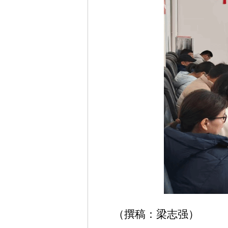
（撰稿：梁志强）