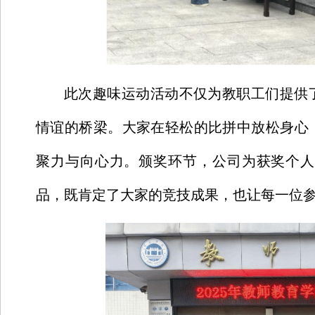
此次趣味运动活动不仅为教职工们提供
情谊的桥梁。大家在轻松的比拼中放松身心
聚力与向心力。颁奖环节，公司为获奖个
品，既肯定了大家的竞技成果，也让每一位