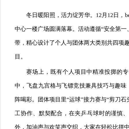
冬日暖阳照，活力绽芳华。12月12日，b
中心一楼广场圆满落幕。活动遵循“安全第一
带，精心设计了个人与团体两大类别共四项趣
目。
赛场上，既有个人项目中精准投掷的专
中，飞盘九宫格与飞镖竞技兼具技巧与趣味
阵喝彩。团体项目里“运球”接力赛与“剪刀
工协作、默契配合，在夹乒乓球时的谨慎、
外，加油声与欢笑声交织，大家在轻松比拼